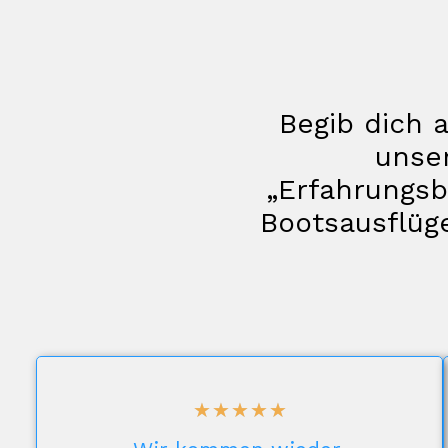
Begib dich 
unse
„Erfahrungsbe
Bootsausflüg
☆
☆
☆
☆
☆