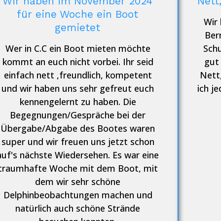
Wir haben im November 2024
Nett
für eine Woche ein Boot
Wir 
gemietet
Bern
Wer in C.C ein Boot mieten möchte
Schu
kommt an euch nicht vorbei. Ihr seid
gut 
einfach nett ,freundlich, kompetent
Nett,
und wir haben uns sehr gefreut euch
ich j
kennengelernt zu haben. Die
Begegnungen/Gespräche bei der
Übergabe/Abgabe des Bootes waren
super und wir freuen uns jetzt schon
auf's nächste Wiedersehen. Es war eine
traumhafte Woche mit dem Boot, mit
dem wir sehr schöne
Delphinbeobachtungen machen und
natürlich auch schöne Strände