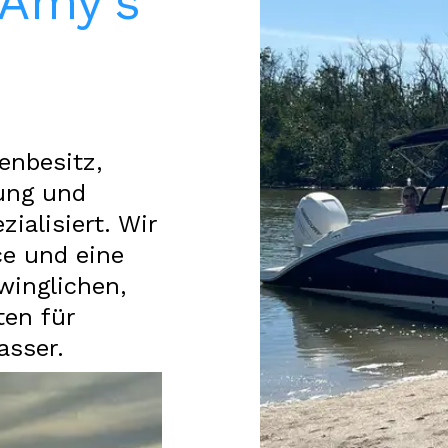
 Amy's
enbesitz,
ung und
ialisiert. Wir
ce und eine
winglichen,
ten für
asser.