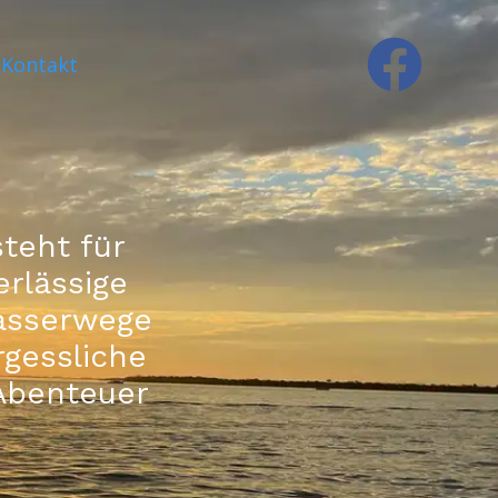
Kontakt
teht für
rlässige
asserwege
gessliche
Abenteuer