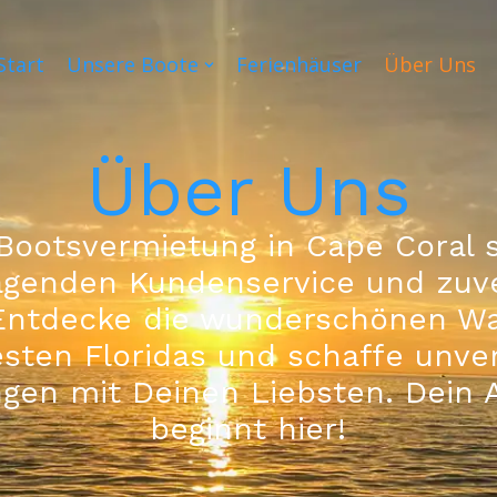
Start
Unsere Boote
Ferienhäuser
Über Uns
Über Uns
Bootsvermietung in Cape Coral s
agenden Kundenservice und zuve
. Entdecke die wunderschönen W
sten Floridas und schaffe unver
ngen mit Deinen Liebsten. Dein 
beginnt hier!